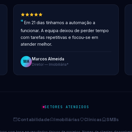
Em 21 dias tínhamos a automação a
funcionar. A equipa deixou de perder tempo
com tarefas repetitivas e focou-se em
atender melhor.
Marcos Almeida
MA
Diretor — Imobiliária*
SETORES ATENDIDOS
Contabilidade
Imobiliárias
Clínicas
SMBs
ivos com base em resultados típicos de projetos. Nomes de clientes disponíveis