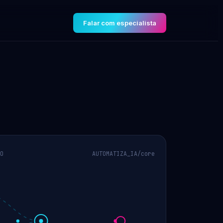
Falar com especialista
O
AUTOMATIZA_IA/core