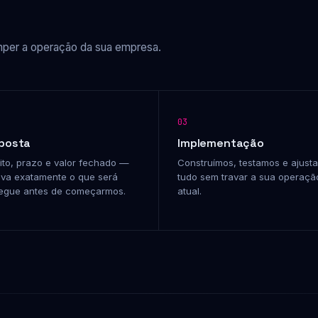
mper a operação da sua empresa.
03
posta
Implementação
to, prazo e valor fechado —
Construímos, testamos e ajust
va exatamente o que será
tudo sem travar a sua operaçã
egue antes de começarmos.
atual.