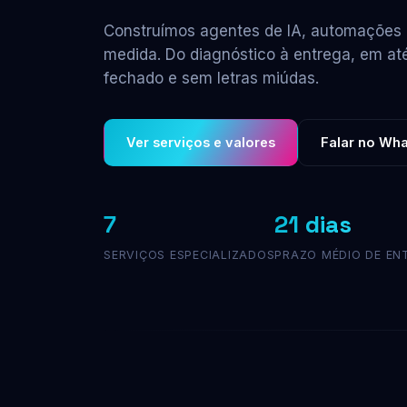
Construímos agentes de IA, automações e
medida. Do diagnóstico à entrega, em at
fechado e sem letras miúdas.
Ver serviços e valores
Falar no Wh
7
21 dias
SERVIÇOS ESPECIALIZADOS
PRAZO MÉDIO DE EN