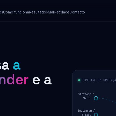
os
Como funciona
Resultados
Marketplace
Contacto
sa
a
ender
e a
PIPELINE EM OPERAÇÃ
WhatsApp /
Site
Instagram /
E-mail